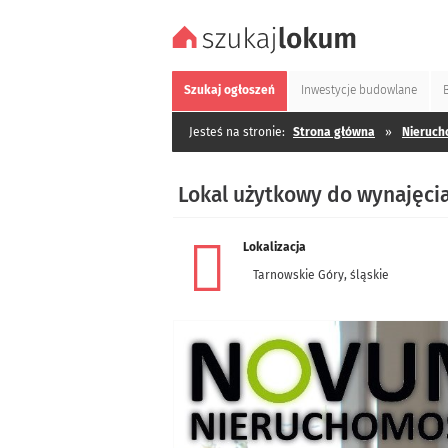
Szukaj
ogłoszeń
Inwestycje
budowlane
Jesteś na stronie:
Strona główna
»
Nieruch
Lokal użytkowy do wynajęcia
Lokalizacja
Tarnowskie Góry
,
śląskie