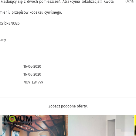
Okna
kładający się z dwóch pomieszczeń. Atrakcyjna lokalizacja!!! Kwota
zumieniu przepisów kodeksu cywilnego.
x?id=378326
o.my
16-06-2020
16-06-2020
NOV-LW-799
Zobacz podobne oferty: