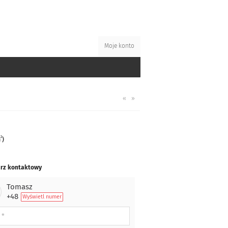
Moje konto
«
»
2
m
)
rz kontaktowy
Tomasz
+48
Wyświetl numer