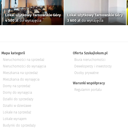
Lokal użytkowy Tarnowskie Góry
Lokal użytkowy Tarnowskie Góry
4 500 zł
do wynajęcia
3 600 zł
do wynajęcia
Mapa kategorii
Oferta Szukajlokum.pl
Nieruchomości na sprzedaż
Biura nieruchomości
Nieruchomości do wynajęcia
Deweloperzy i inwestorzy
Mieszkania na sprzedaż
Osoby prywatne
Mieszkania do wynajęcia
Warunki współpracy
Domy na sprzedaż
Regulamin portalu
Domy do wynajęcia
Działki do sprzedaży
Działki w dzierżawe
Lokale na sprzedaż
Lokale wynajem
Budynki do sprzedaży