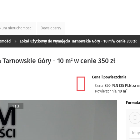
Biura
nieruchomości
Deweloperzy
2
omości
»
Lokal użytkowy do wynajęcia Tarnowskie Góry - 10 m
w cenie 350 zł
 Tarnowskie Góry - 10 m
w cenie 350 zł
2
Cena i powierzchnia
Cena
350 PLN (35 PLN za 
2
Powierzchnia
10 m
Formula
1 z 3