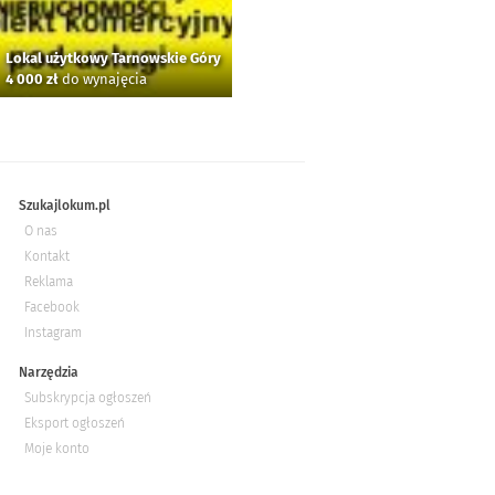
Lokal użytkowy Tarnowskie Góry
4 000 zł
do wynajęcia
Szukajlokum.pl
O nas
Kontakt
Reklama
Facebook
Instagram
Narzędzia
Subskrypcja ogłoszeń
Eksport ogłoszeń
Moje konto