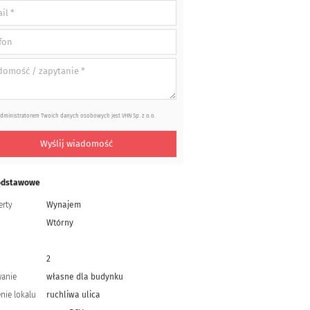
dministratorem Twoich danych osobowych jest VHN Sp. z o.o.
Wyślij wiadomość
odstawowe
erty
Wynajem
Wtórny
2
wanie
własne dla budynku
nie lokalu
ruchliwa ulica