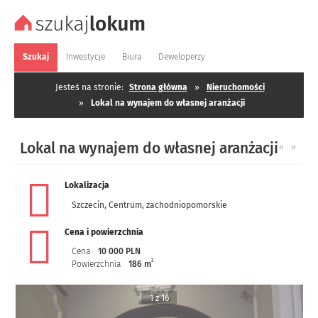
Szukaj
Inwestycje
Biura
Deweloperzy
Jesteś na stronie:
Strona główna
»
Nieruchomości
»
Lokal na wynajem do własnej aranżacji
Lokal na wynajem do własnej aranżacji
«
»
Lokalizacja
Szczecin
,
Centrum
,
zachodniopomorskie
Cena i powierzchnia
Cena
10 000 PLN
2
Powierzchnia
186 m
1 z 16