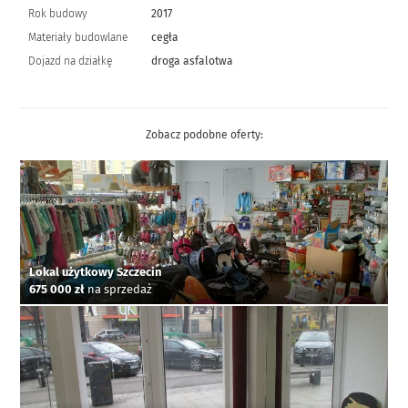
Rok budowy
2017
Materiały budowlane
cegła
Dojazd na działkę
droga asfalotwa
Zobacz podobne oferty:
Lokal użytkowy Szczecin
675 000 zł
na sprzedaż