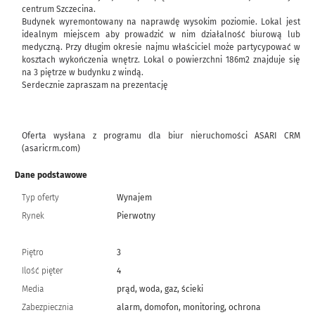
centrum Szczecina.
Budynek wyremontowany na naprawdę wysokim poziomie. Lokal jest
idealnym miejscem aby prowadzić w nim działalność biurową lub
medyczną. Przy długim okresie najmu właściciel może partycypować w
kosztach wykończenia wnętrz. Lokal o powierzchni 186m2 znajduje się
na 3 piętrze w budynku z windą.
Serdecznie zapraszam na prezentację
Oferta wysłana z programu dla biur nieruchomości ASARI CRM
(asaricrm.com)
Dane podstawowe
Typ oferty
Wynajem
Rynek
Pierwotny
Piętro
3
Ilość pięter
4
Media
prąd, woda, gaz, ścieki
Zabezpiecznia
alarm, domofon, monitoring, ochrona