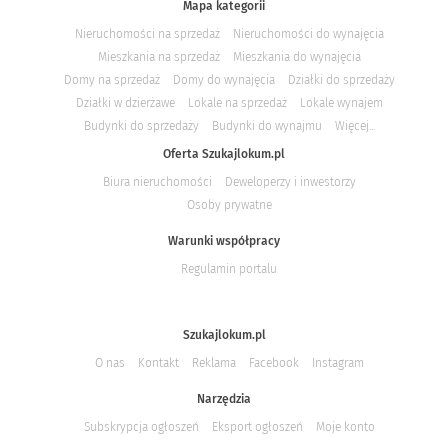
Mapa kategorii
Nieruchomości na sprzedaż
Nieruchomości do wynajęcia
Mieszkania na sprzedaż
Mieszkania do wynajęcia
Domy na sprzedaż
Domy do wynajęcia
Działki do sprzedaży
Działki w dzierżawe
Lokale na sprzedaż
Lokale wynajem
Budynki do sprzedaży
Budynki do wynajmu
Więcej...
Oferta Szukajlokum.pl
Biura nieruchomości
Deweloperzy i inwestorzy
Osoby prywatne
Warunki współpracy
Regulamin portalu
Szukajlokum.pl
O nas
Kontakt
Reklama
Facebook
Instagram
Narzędzia
Subskrypcja ogłoszeń
Eksport ogłoszeń
Moje konto