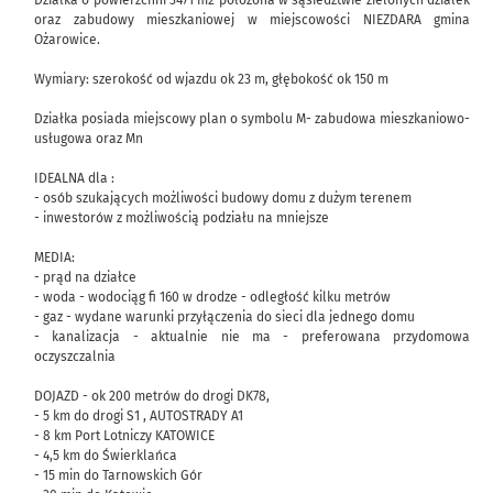
Działka o powierzchni 3471 m2 położona w sąsiedztwie zielonych działek
oraz zabudowy mieszkaniowej w miejscowości NIEZDARA gmina
Ożarowice.
Wymiary: szerokość od wjazdu ok 23 m, głębokość ok 150 m
Działka posiada miejscowy plan o symbolu M- zabudowa mieszkaniowo-
usługowa oraz Mn
IDEALNA dla :
- osób szukających możliwości budowy domu z dużym terenem
- inwestorów z możliwością podziału na mniejsze
MEDIA:
- prąd na działce
- woda - wodociąg fi 160 w drodze - odległość kilku metrów
- gaz - wydane warunki przyłączenia do sieci dla jednego domu
- kanalizacja - aktualnie nie ma - preferowana przydomowa
oczyszczalnia
DOJAZD - ok 200 metrów do drogi DK78,
- 5 km do drogi S1 , AUTOSTRADY A1
- 8 km Port Lotniczy KATOWICE
- 4,5 km do Świerklańca
- 15 min do Tarnowskich Gór