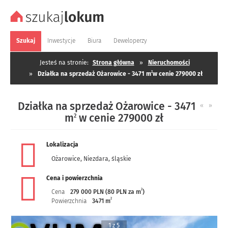
Szukaj
Inwestycje
Biura
Deweloperzy
Jesteś na stronie:
Strona główna
»
Nieruchomości
2
»
Działka na sprzedaż Ożarowice - 3471 m
w cenie 279000 zł
Działka na sprzedaż Ożarowice - 3471
«
»
m
w cenie 279000 zł
2
Lokalizacja
Ożarowice
,
Niezdara
,
śląskie
Cena i powierzchnia
2
Cena
279 000 PLN (80 PLN za m
)
2
Powierzchnia
3471 m
1 z 5