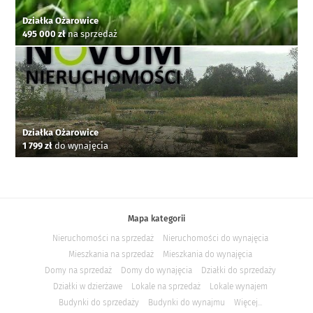
Działka Ożarowice
495 000 zł
na sprzedaż
Działka Ożarowice
1 799 zł
do wynajęcia
Mapa kategorii
Nieruchomości na sprzedaż
Nieruchomości do wynajęcia
Mieszkania na sprzedaż
Mieszkania do wynajęcia
Domy na sprzedaż
Domy do wynajęcia
Działki do sprzedaży
Działki w dzierżawe
Lokale na sprzedaż
Lokale wynajem
Budynki do sprzedaży
Budynki do wynajmu
Więcej...