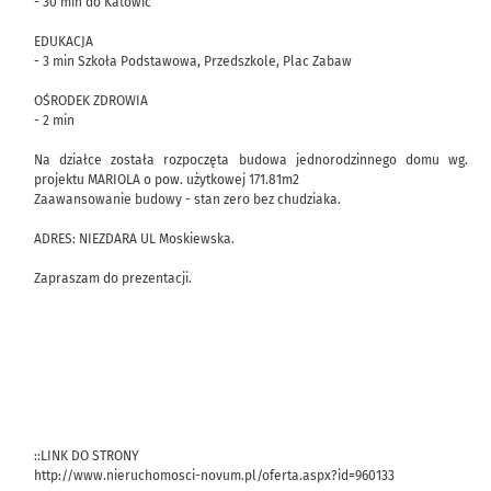
- 30 min do Katowic
EDUKACJA
- 3 min Szkoła Podstawowa, Przedszkole, Plac Zabaw
OŚRODEK ZDROWIA
- 2 min
Na działce została rozpoczęta budowa jednorodzinnego domu wg.
projektu MARIOLA o pow. użytkowej 171.81m2
Zaawansowanie budowy - stan zero bez chudziaka.
ADRES: NIEZDARA UL Moskiewska.
Zapraszam do prezentacji.
::LINK DO STRONY
http://www.nieruchomosci-novum.pl/oferta.aspx?id=960133