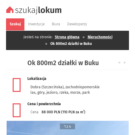
Szukaj
Inwestycje
Biura
Deweloperzy
Jesteś na stronie:
Strona główna
»
Nieruchomości
»
Ok 800m2 działki w Buku
Ok 800m2 działki w Buku
«
»
Lokalizacja
Dobra (Szczecińska)
,
zachodniopomorskie
las, góry, jezioro, rzeka, morze, park
Cena i powierzchnia
2
Cena
88 000 PLN (110 PLN za m
)
1 z 4