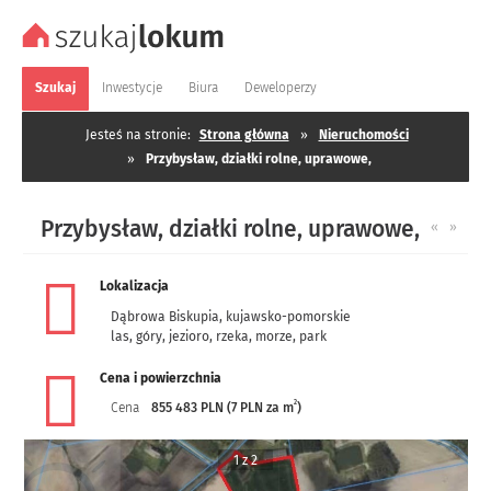
Szukaj
Inwestycje
Biura
Deweloperzy
Jesteś na stronie:
Strona główna
»
Nieruchomości
»
Przybysław, działki rolne, uprawowe,
Przybysław, działki rolne, uprawowe,
«
»
Lokalizacja
Dąbrowa Biskupia
,
kujawsko-pomorskie
las, góry, jezioro, rzeka, morze, park
Cena i powierzchnia
2
Cena
855 483 PLN (7 PLN za m
)
1 z 2