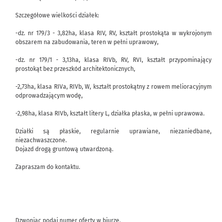
Szczegółowe wielkości działek:
-dz. nr 179/3 - 3,82ha, klasa RIV, RV, kształt prostokąta w wykrojonym
obszarem na zabudowania, teren w pełni uprawowy,
-dz. nr 179/1 - 3,13ha, klasa RIVb, RV, RVI, kształt przypominający
prostokąt bez przeszkód architektonicznych,
-2,73ha, klasa RIVa, RIVb, W, kształt prostokątny z rowem melioracyjnym
odprowadzającym wodę,
-2,98ha, klasa RIVb, kształt litery L, działka płaska, w pełni uprawowa.
Działki są płaskie, regularnie uprawiane, niezaniedbane,
niezachwaszczone.
Dojazd drogą gruntową utwardzoną.
Zapraszam do kontaktu.
Dzwoniąc podaj numer oferty w biurze.