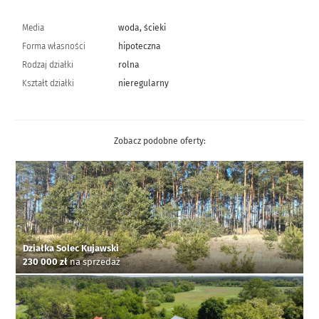
Media
woda, ścieki
Forma własności
hipoteczna
Rodzaj działki
rolna
Kształt działki
nieregularny
Zobacz podobne oferty:
Działka Solec Kujawski
230 000 zł
na sprzedaż