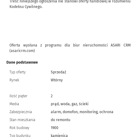
Treść niniejszego ogłoszenia nie stanowi oferty handlowej w rozumieniu
Kodeksu Cywilnego.
Oferta wysłana z programu dla biur nieruchomości ASARI CRM
(asaricrm.com)
Dane podstawowe
Typ oferty
Sprzedaż
Rynek
Wtórny
Ilość pięter
2
Media
prąd, woda, gaz, ścieki
Zabezpiecznia
alarm, domofon, monitoring, ochrona
Stan mieszkania
do remontu
Rok budowy
1900
Typ budynku
kamienica