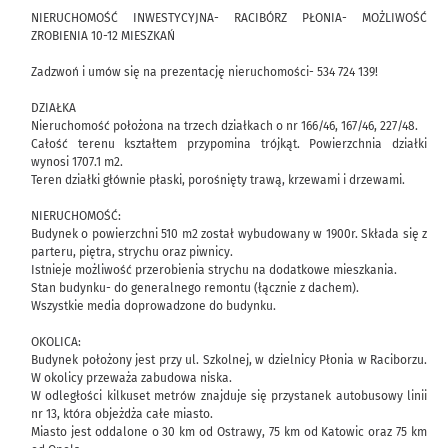
NIERUCHOMOŚĆ INWESTYCYJNA- RACIBÓRZ PŁONIA- MOŻLIWOŚĆ
ZROBIENIA 10-12 MIESZKAŃ
Zadzwoń i umów się na prezentację nieruchomości- 534 724 139!
DZIAŁKA
Nieruchomość położona na trzech działkach o nr 166/46, 167/46, 227/48.
Całość terenu kształtem przypomina trójkąt. Powierzchnia działki
wynosi 1707.1 m2.
Teren działki głównie płaski, porośnięty trawą, krzewami i drzewami.
NIERUCHOMOŚĆ:
Budynek o powierzchni 510 m2 został wybudowany w 1900r. Składa się z
parteru, piętra, strychu oraz piwnicy.
Istnieje możliwość przerobienia strychu na dodatkowe mieszkania.
Stan budynku- do generalnego remontu (łącznie z dachem).
Wszystkie media doprowadzone do budynku.
OKOLICA:
Budynek położony jest przy ul. Szkolnej, w dzielnicy Płonia w Raciborzu.
W okolicy przeważa zabudowa niska.
W odległości kilkuset metrów znajduje się przystanek autobusowy linii
nr 13, która objeżdża całe miasto.
Miasto jest oddalone o 30 km od Ostrawy, 75 km od Katowic oraz 75 km