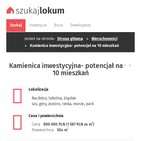
Szukaj
Inwestycje
Biura
Deweloperzy
Jesteś na stronie:
Strona główna
»
Nieruchomości
»
Kamienica inwestycyjna- potencjał na 10 mieszkań
Kamienica inwestycyjna- potencjał na
«
»
10 mieszkań
Lokalizacja
Racibórz
,
Szkolna
,
śląskie
las, góry, jezioro, rzeka, morze, park
Cena i powierzchnia
2
Cena
800 000 PLN (1 587 PLN za m
)
2
Powierzchnia
504 m