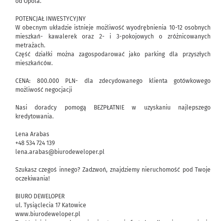
od Opola.
POTENCJAŁ INWESTYCYJNY
W obecnym układzie istnieje możliwość wyodrębnienia 10-12 osobnych
mieszkań- kawalerek oraz 2- i 3-pokojowych o zróżnicowanych
metrażach.
Część działki można zagospodarować jako parking dla przyszłych
mieszkańców.
CENA: 800.000 PLN- dla zdecydowanego klienta gotówkowego
możliwość negocjacji
Nasi doradcy pomogą BEZPŁATNIE w uzyskaniu najlepszego
kredytowania.
Lena Arabas
+48 534 724 139
lena.arabas@biurodeweloper.pl
Szukasz czegoś innego? Zadzwoń, znajdziemy nieruchomość pod Twoje
oczekiwania!
BIURO DEWELOPER
ul. Tysiąclecia 17 Katowice
www.biurodeweloper.pl