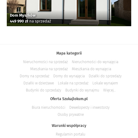
Dom Myszków
449 990 zł
na sprzedaż
Mapa kategorii
Nieruchomości na sprzedaż
Nieruchomości do wynajęcia
Mieszkania na sprzedaż
Mieszkania do wynajęcia
Domy na sprzedaż
Domy do wynajęcia
Działki do sprzedaży
Działki w dzierżawe
Lokale na sprzedaż
Lokale wynajem
Budynki do sprzedaży
Budynki do wynajmu
Więcej...
Oferta Szukajlokum.pl
Biura nieruchomości
Deweloperzy i inwestorzy
Osoby prywatne
Warunki współpracy
Regulamin portalu