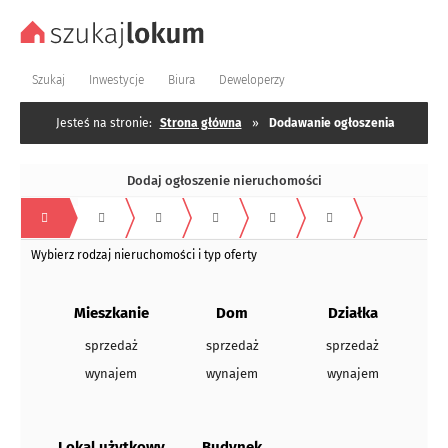
Szukaj
Inwestycje
Biura
Deweloperzy
Jesteś na stronie:
Strona główna
»
Dodawanie ogłoszenia
Dodaj ogłoszenie nieruchomości
Wybierz rodzaj nieruchomości i typ oferty
Mieszkanie
Dom
Działka
sprzedaż
sprzedaż
sprzedaż
wynajem
wynajem
wynajem
Lokal użytkowy
Budynek