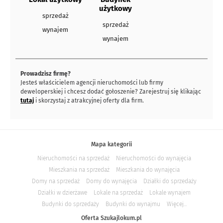
użytkowy
sprzedaż
sprzedaż
wynajem
wynajem
Prowadzisz firmę?
Jesteś właścicielem agencji nieruchomości lub firmy
deweloperskiej i chcesz dodać gołoszenie? Zarejestruj się klikając
tutaj
i skorzystaj z atrakcyjnej oferty dla firm.
Mapa kategorii
Nieruchomości na sprzedaż
Nieruchomości do wynajęcia
Mieszkania na sprzedaż
Mieszkania do wynajęcia
Domy na sprzedaż
Domy do wynajęcia
Działki do sprzedaży
Działki w dzierżawe
Lokale na sprzedaż
Lokale wynajem
Budynki do sprzedaży
Budynki do wynajmu
Więcej...
Oferta Szukajlokum.pl